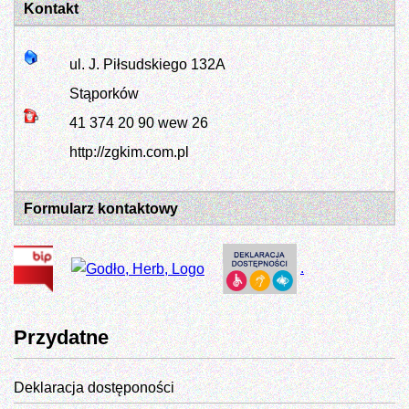
Kontakt
ul. J. Piłsudskiego 132A
Stąporków
41 374 20 90 wew 26
http://zgkim.com.pl
Formularz kontaktowy
.
Przydatne
Deklaracja dostęponości